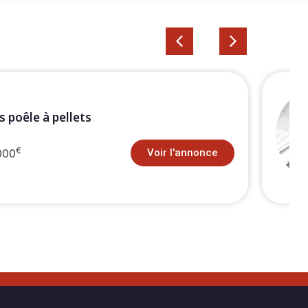
 poêle à pellets
€
000
Voir l'annonce