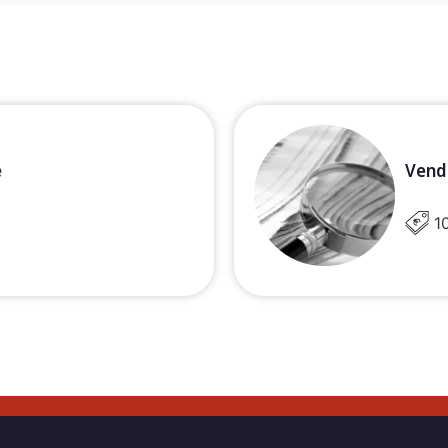
e
Vends
1